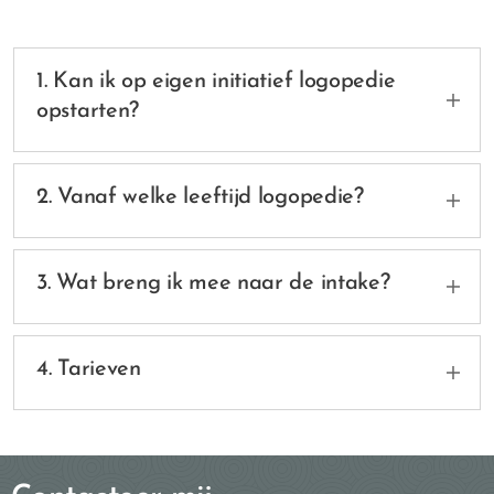
1. Kan ik op eigen initiatief logopedie
opstarten?
Een aanmelding kan op eigen initiatief
gebeuren of na verwijzing door een
2. Vanaf welke leeftijd logopedie?
leerkracht, zorgcoördinator, CLB, NKO-arts,...
Ik werk met kinderen vanaf ongeveer 4 jaar
(2de kleuter) tot ...
3. Wat breng ik mee naar de intake?
Een klevertje van de mutualiteit breng je best
mee naar het eerste gesprek.
4. Tarieven
Uitleg over de tarieven kan je
hier
raadplegen.