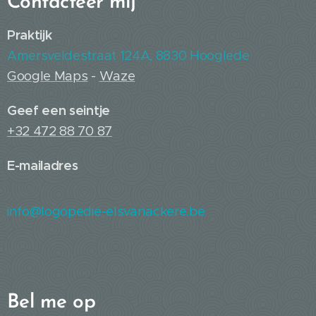
Contacteer mij
Praktijk
Amersveldestraat 124A, 8830 Hooglede
Google Maps
-
Waze
Geef een seintje
+32 472 88 70 87
E-mailadres
info@logopedie-elsvanackere.be
B
el me op