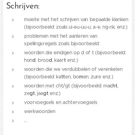
Schrijven:
moeite met het schrijven van bepaalde klanken
(bijvoorbeeld: zoals ui-eu-uu-u, a-e, ng-nk, enz.)
problemen met het aanleren van
spellingsregels zoals bijvoorbeeld:
woorden die eindigen op d of t (bijvoorbeeld:
d
d
t
hon
, broo
, kaar
enz.)
woorden die we verdubbelen of verenkelen
tt
m
r
(bijvoorbeeld: ka
en, bo
en, zu
e enz.)
cht
woorden met cht/gt (bijvoorbeeld: ma
,
gt
gt
ze
, jaa
enz.)
voorvoegsels en achtervoegsels
werkwoorden
…