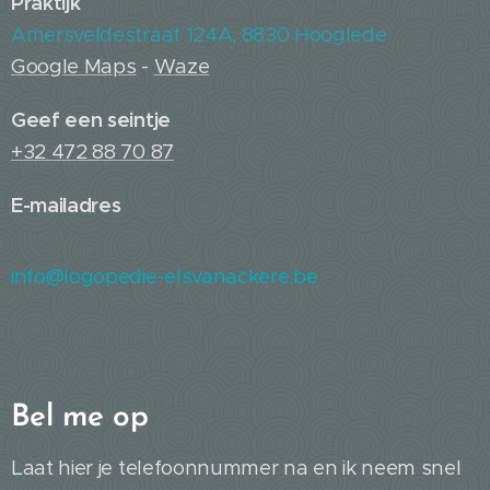
Praktijk
Amersveldestraat 124A, 8830 Hooglede
Google Maps
-
Waze
Geef een seintje
+32 472 88 70 87
E-mailadres
info@logopedie-elsvanackere.be
B
el me op
Laat hier je telefoonnummer na en ik neem snel